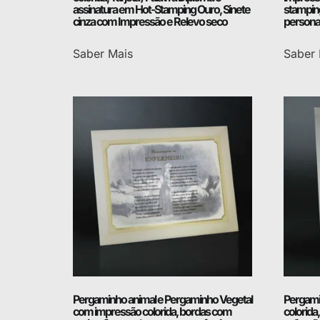
assinatura em Hot-Stamping Ouro, Sinete
stamping
cinza com Impressão e Relevo seco
personal
Saber Mais
Saber 
Pergaminho animal e Pergaminho Vegetal
Pergami
com impressão colorida, bordas com
colorida