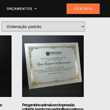
ORÇAMENTOS
CONTATO
ão
Pergaminho animal com impressão
colorida, borda com serigrafia em relevo e