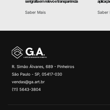
serigrafia em relevo e transparência
aplicaçã
Saber Mais
Saber 
R. Simão Álvares, 689 - Pinheiros
São Paulo - SP, 05417-030
vendas@ga.art.br
(11) 5643-3804