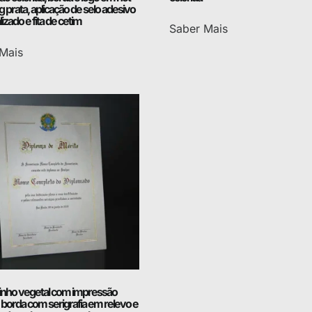
 prata, aplicação de selo adesivo
izado e fita de cetim
Saber Mais
Mais
nho vegetal com impressão
, borda com serigrafia em relevo e