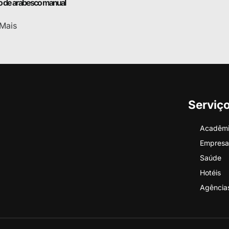
o de arabesco manual
Mais
Serviç
Acadêm
Empresa
Saúde
Hotéis
Agência