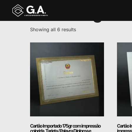
Homenagens 
Showing all 6 results
Cartão Importado 175gr com impressão
Cartão 
colorida, Tarjeta / Palavra Diploma e
impressã