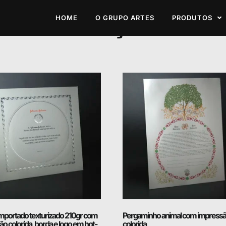
e Premiações
HOME
O GRUPO ARTES
PRODUTOS
Importado texturizado 210gr com
Pergaminho animal com impress
o colorida, borda e logo em hot-
colorida