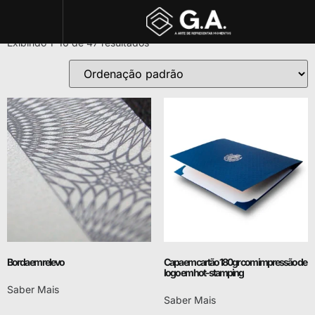
Loja
Exibindo 1–16 de 47 resultados
Borda em relevo
Capa em cartão 180gr com impressão de
logo em hot-stamping
Saber Mais
Saber Mais