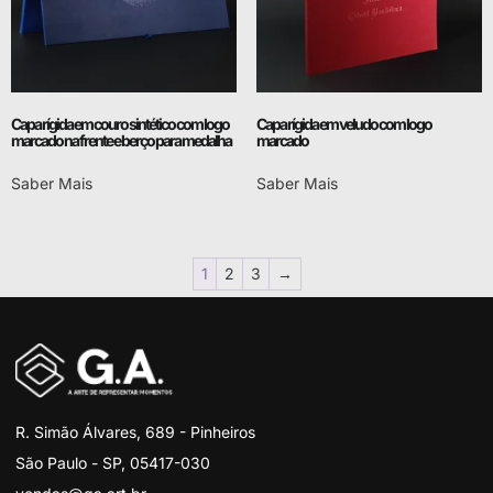
Capa rígida em couro sintético com logo
Capa rígida em veludo com logo
marcado na frente e berço para medalha
marcado
Saber Mais
Saber Mais
1
2
3
→
R. Simão Álvares, 689 - Pinheiros
São Paulo - SP, 05417-030