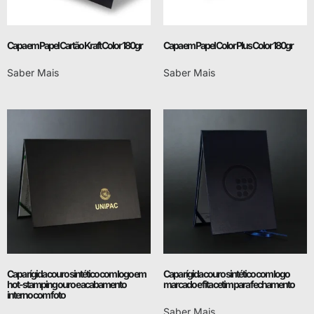
Capa em Papel Cartão Kraft Color 180gr
Capa em Papel Color Plus Color 180gr
Saber Mais
Saber Mais
Capa rígida couro sintético com logo em
Capa rígida couro sintético com logo
hot-stamping ouro e acabamento
marcado e fita cetim para fechamento
interno com foto
Saber Mais