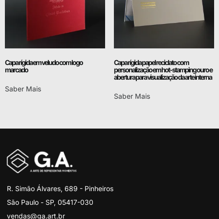
Capa rígida em veludo com logo
Capa rígida papel reciclato com
marcado
personalização em hot-stamping ouro e
abertura para visualização da arte interna
Saber Mais
Saber Mais
R. Simão Álvares, 689 - Pinheiros
São Paulo - SP, 05417-030
vendas@ga.art.br