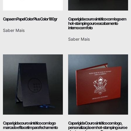
Capa em Papel Color Plus Color 180gr
Capa rígida couro sintético com logo em
hot-stamping ouro e acabamento
interno com foto
Saber Mais
Saber Mais
Capa rígida couro sintético com logo
Capa rígida Couro sintético com logo,
marcado e fita cetim para fechamento
personalização em hot-stamping ouro e