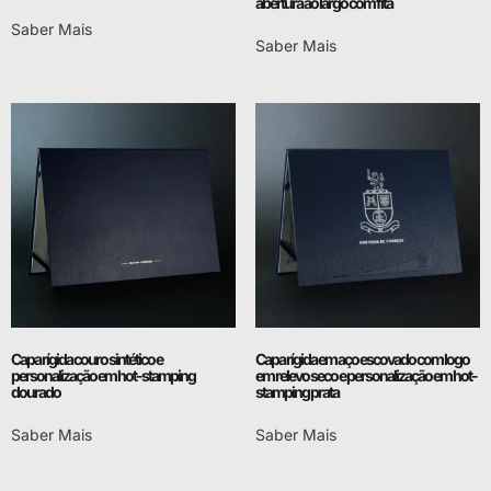
abertura ao largo com fita
Saber Mais
Saber Mais
Capa rígida couro sintético e
Capa rígida em aço escovado com logo
personalização em hot-stamping
em relevo seco e personalização em hot-
dourado
stamping prata
Saber Mais
Saber Mais