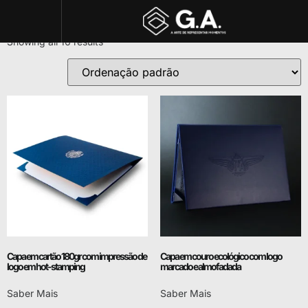
Capas
Showing all 16 results
Capa em cartão 180gr com impressão de
Capa em couro ecológico com logo
logo em hot-stamping
marcado e almofadada
Saber Mais
Saber Mais