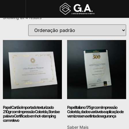
Diplomas Premium
Showing all 4 results
Papel Cartão Importado texturizado
Papel Italiano 175gr com Impressão
210gr com Impressão Colorida, Borda e
Colorida, dados variáveis e aplicação de
palavra Certificado em hot-stamping
verniz reserva e tinta de segurança
com relevo
Saber Mais