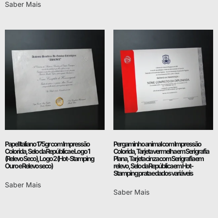
Saber Mais
Papel Italiano 175gr com Impressão
Pergaminho animal com Impressão
Colorida, Selo da República e Logo 1
Colorida, Tarjeta vermelha em Serigrafia
(Relevo Seco), Logo 2 (Hot-Stamping
Plana, Tarjeta cinza com Serigrafia em
Ouro e Relevo seco)
relevo, Selo da República em Hot-
Stamping prata e dados variáveis
Saber Mais
Saber Mais