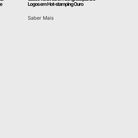
 e
Logos em Hot-stamping Ouro
Saber Mais