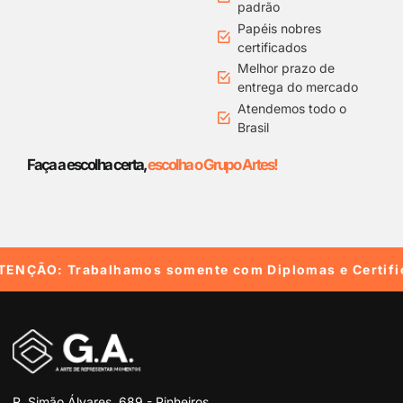
padrão
Papéis nobres
certificados
Melhor prazo de
entrega do mercado
Atendemos todo o
Brasil
Faça a escolha certa,
escolha o Grupo Artes!
ENÇÃO: Trabalhamos somente com Diplomas e Certificad
R. Simão Álvares, 689 - Pinheiros